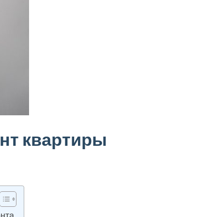
онт квартиры
онта