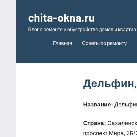
Перейти
к
chita-okna.ru
содержимому
Блог о ремонте и обустройстве домов и квартир
Главная
Советы по ремонту
Дельфин,
Название:
Дельфин
Страна:
Сахалинск
проспект Мира, 2Б/