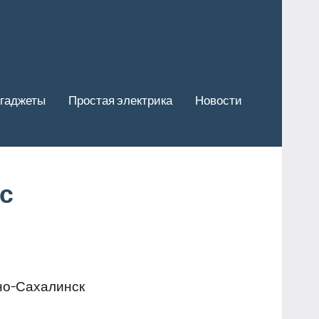
гаджеты
Простая электрика
Новости
с
но-Сахалинск