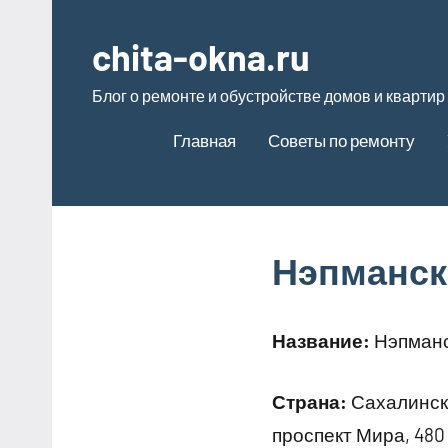
Перейти
к
chita-okna.ru
содержимому
Блог о ремонте и обустройстве домов и квартир
Главная
Советы по ремонту
Нэпманск
Название:
Нэпманс
Страна:
Сахалинск
проспект Мира, 480