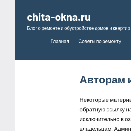
Перейти
к
chita-okna.ru
содержимому
Блог о ремонте и обустройстве домов и квартир
Главная
Советы по ремонту
Авторам 
Некоторые материа
обратную ссылку н
исключительно в о
владельцам. Админ