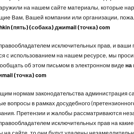
наружили на нашем сайте материалы, которые на
щие Вам, Вашей компании или организации, пожа
hkin (пять) (собака) джиmail (точка) com
 правообладателем исключительных прав, и ваши 
я с использованием на нашем ресурсе, мы прос
ообщать об этом письмом в электронном виде
на 
иmail (точка) com
щим нормам законодательства администрация са
е вопросы в рамках досудебного (претензионного
вания. Претензии и жалобы рассматриваются нез
 правообладателем исключительных прав на какие
 на сайте, то они будут удалены незамедлитель