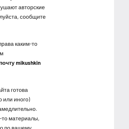
рушают авторские
луйста, сообщите
права каким-то
им
почту mikushkin
йта готова
 или иного)
амедлительно.
-то материалы,
но по вашему