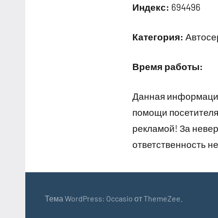
Индекс:
694496
Категория:
Автосер
Время работы:
Данная информация
помощи посетителям
рекламой! За неве
ответственность не
Тема WordPress: Occasio от ThemeZee.