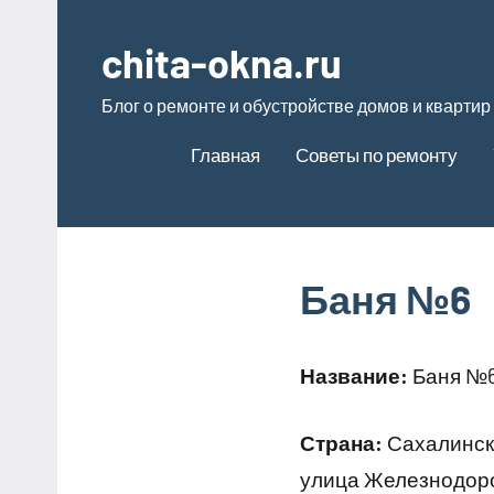
Перейти
к
chita-okna.ru
содержимому
Блог о ремонте и обустройстве домов и квартир
Главная
Советы по ремонту
Баня №6
Название:
Баня №
Страна:
Сахалинск
улица Железнодоро