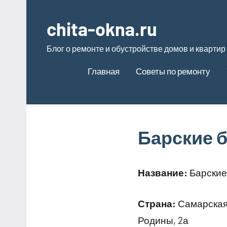
Перейти
к
chita-okna.ru
содержимому
Блог о ремонте и обустройстве домов и квартир
Главная
Советы по ремонту
Барские б
Название:
Барские
Страна:
Самарская 
Родины, 2а