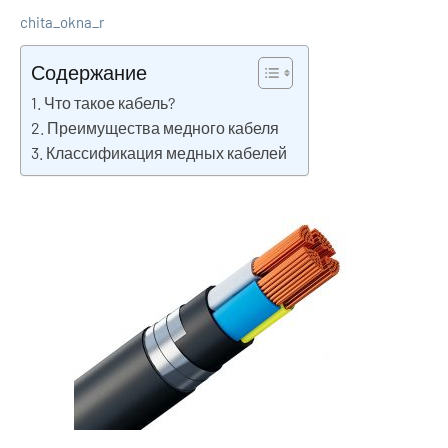
chita_okna_r
24
Нет
Советы
июля
комментариев
по
Содержание
2023
ремонту
Что такое кабель?
Преимущества медного кабеля
Классификация медных кабелей