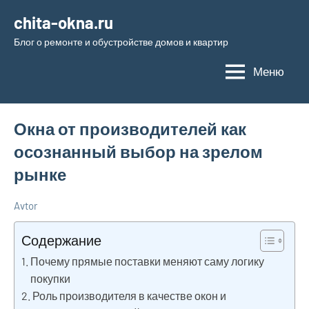
Перейти
chita-okna.ru
к
Блог о ремонте и обустройстве домов и квартир
содержимому
Меню
Окна от производителей как
осознанный выбор на зрелом
рынке
Avtor
11
Нет
Новости
марта
комментариев
Содержание
2026
Почему прямые поставки меняют саму логику
покупки
Роль производителя в качестве окон и