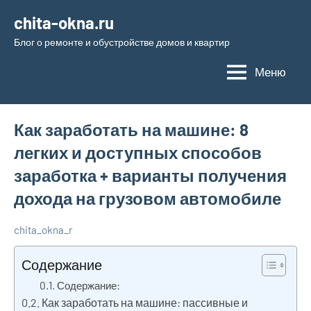
Перейти
chita-okna.ru
к
Блог о ремонте и обустройстве домов и квартир
содержимому
Меню
Как заработать на машине: 8
легких и доступных способов
заработка + варианты получения
дохода на грузовом автомобиле
chita_okna_r
24
Нет
Новости
июля
комментариев
Содержание
2023
Содержание:
Как заработать на машине: пассивные и