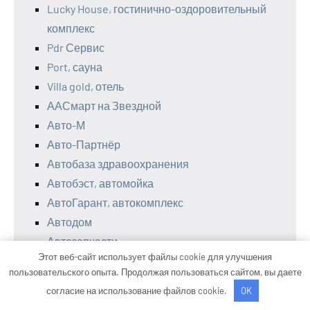
Lucky House, гостинично-оздоровительный
комплекс
Pdr Сервис
Port, сауна
Villa gold, отель
ААСмарт на Звездной
Авто-М
Авто-Партнёр
Автобаза здравоохранения
Автобэст, автомойка
АвтоГарант, автокомплекс
Автодом
Автозапчасти
Этот веб-сайт использует файлы cookie для улучшения
Автокомплекс, Автокомплекс
пользовательского опыта. Продолжая пользоваться сайтом, вы даете
Автомакси, автотехцентр
согласие на использование файлов cookie.
OK
Автомир, официальный дилер Volkswagen