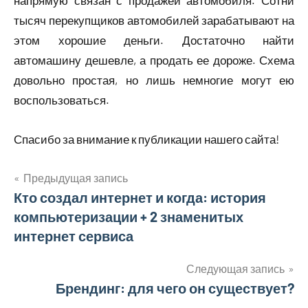
напрямую связан с продажей автомобиля. Сотни
тысяч перекупщиков автомобилей зарабатывают на
этом хорошие деньги. Достаточно найти
автомашину дешевле, а продать ее дороже. Схема
довольно простая, но лишь немногие могут ею
воспользоваться.
Спасибо за внимание к публикации нашего сайта!
Предыдущая запись
Навигация
Кто создал интернет и когда: история
компьютеризации + 2 знаменитых
по
интернет сервиса
записям
Следующая запись
Брендинг: для чего он существует?